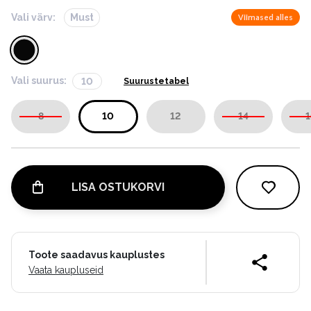
Vali värv:
Must
Viimased alles
Vali suurus:
10
Suurustetabel
8
10
12
14
1
LISA OSTUKORVI
Toote saadavus kauplustes
Vaata kaupluseid