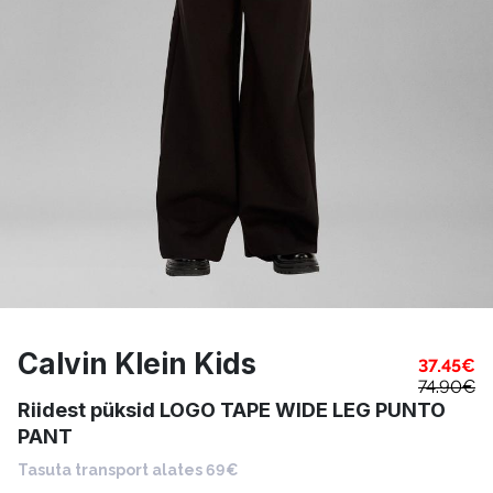
Calvin Klein Kids
37.45
€
74.90
€
Riidest püksid LOGO TAPE WIDE LEG PUNTO
PANT
Tasuta transport alates 69€