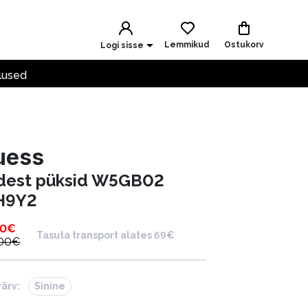
Lemmikud
Ostukorv
Logi sisse
lused
uess
idest püksid W5GB02
H9Y2
00
€
Tasuta transport alates 69€
.00
€
värv:
Sinine