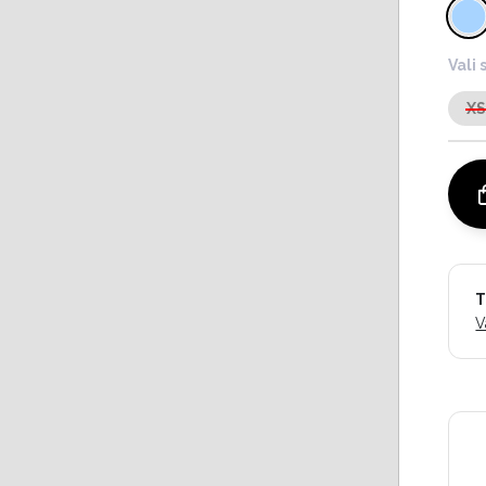
Vali 
X
T
V