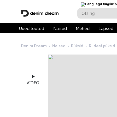
ET
Tarneinfo
Uued tooted
Naised
Mehed
Lapsed
Denim Dream
›
Naised
›
Püksid
›
Riidest püksid
VIDEO