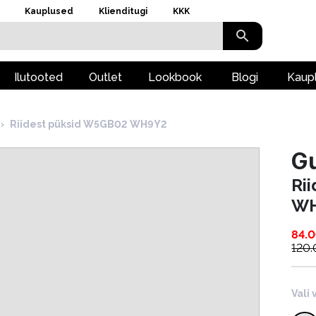
Kauplused
Klienditugi
KKK
Ilutooted
Outlet
Lookbook
Blogi
Kaup
›
Riidest püksid W5GB02 WH9Y2
G
Ri
W
84.
120
Vali 