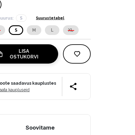
suurus:
S
Suurustetabel
S
S
M
L
XL
LISA
OSTUKORVI
oote saadavus kauplustes
aata kaupluseid
Soovitame