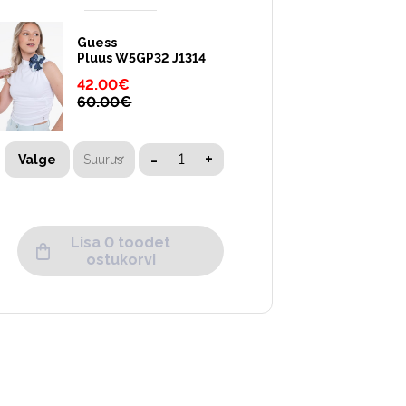
Guess
Pluus W5GP32 J1314
42.00
€
60.00
€
-
+
Suurus
Valge
Lisa 0 toodet
ostukorvi