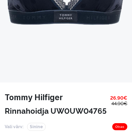
Tommy Hilfiger
26.90
€
44.90
€
Rinnahoidja UW0UW04765
Vali värv:
Sinine
Otsas