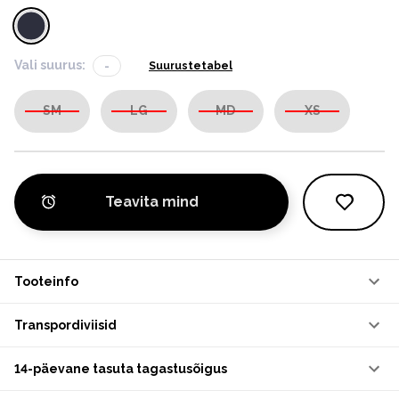
Vali suurus:
-
Suurustetabel
SM
LG
MD
XS
Teavita mind
Tooteinfo
Transpordiviisid
14-päevane tasuta tagastusõigus