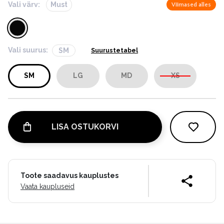
Vali värv:
Must
Viimased alles
Vali suurus:
SM
Suurustetabel
SM
LG
MD
XS
LISA OSTUKORVI
Toote saadavus kauplustes
Vaata kaupluseid