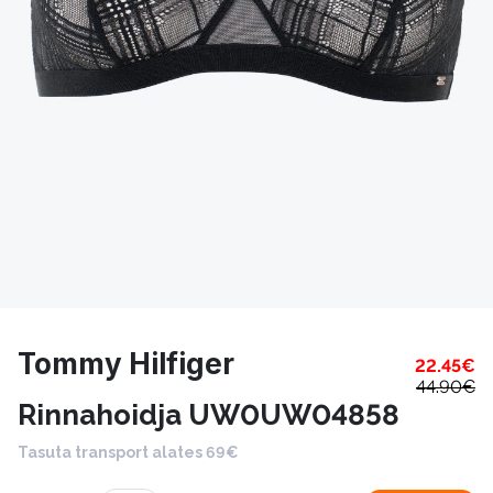
Tommy Hilfiger
22.45
€
44.90
€
Rinnahoidja UW0UW04858
Tasuta transport alates 69€