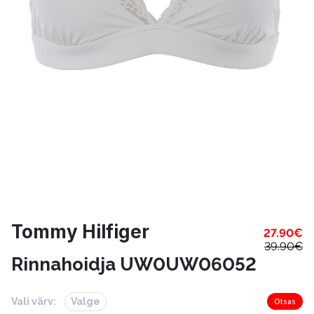
Tommy Hilfiger
27.90
€
39.90
€
Rinnahoidja UW0UW06052
Vali värv:
Valge
Otsas