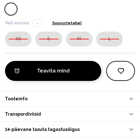
Vali suurus:
-
Suurustetabel
XS
S
M
L
Teavita mind
Tooteinfo
Transpordiviisid
14-päevane tasuta tagastusõigus