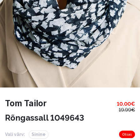
Tom Tailor
10.00
€
19.99
€
Rõngassall 1049643
Vali värv:
Sinine
Otsas