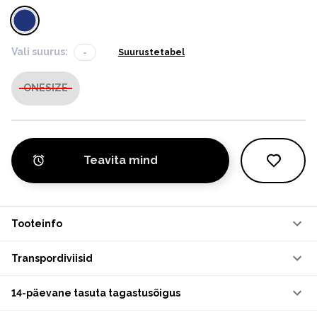
Vali suurus:
-
Suurustetabel
ONESIZE
Teavita mind
Tooteinfo
Transpordiviisid
14-päevane tasuta tagastusõigus