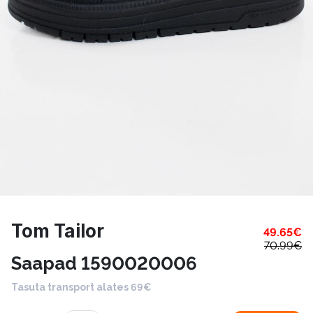
Tom Tailor
49.65
€
70.99
€
Saapad 1590020006
Tasuta transport alates 69€