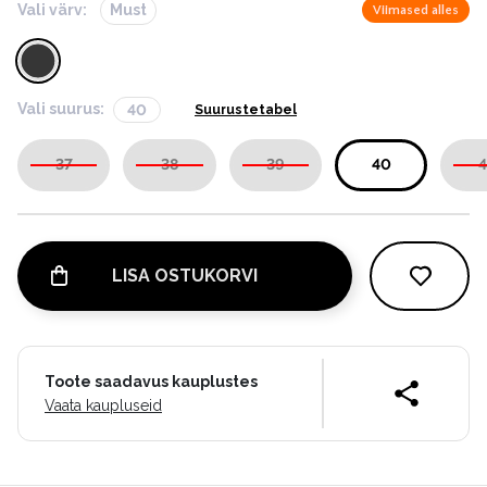
Vali värv:
Must
Viimased alles
Vali suurus:
40
Suurustetabel
37
38
39
40
4
LISA OSTUKORVI
Toote saadavus kauplustes
Vaata kaupluseid