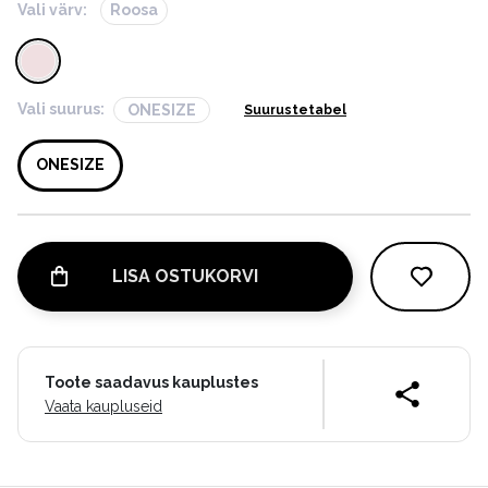
Vali värv:
Roosa
Vali suurus:
ONESIZE
Suurustetabel
ONESIZE
LISA OSTUKORVI
Toote saadavus kauplustes
Vaata kaupluseid