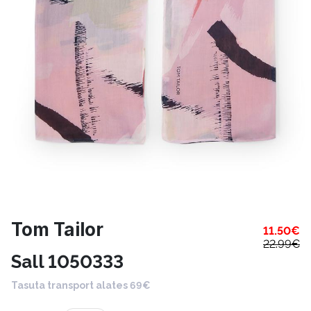
Tom Tailor
11.50
€
22.99
€
Sall 1050333
Tasuta transport alates 69€