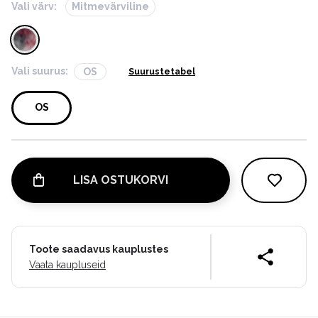
Vali värv:
Mitmevärviline
Vali suurus:
OS
Suurustetabel
OS
LISA OSTUKORVI
Toote saadavus kauplustes
Vaata kaupluseid