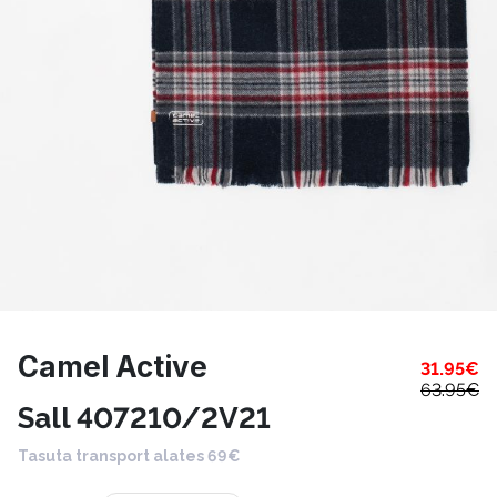
Camel Active
31.95
€
63.95
€
Sall 407210/2V21
Tasuta transport alates 69€