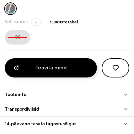
Vali suurus:
-
Suurustetabel
OS
Teavita mind
Tooteinfo
Transpordiviisid
14-päevane tasuta tagastusõigus