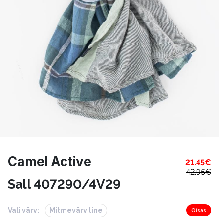
Camel Active
21.45
€
42.95
€
Sall 407290/4V29
Vali värv:
Mitmevärviline
Otsas