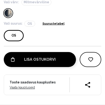
Vali värv:
Mitmevärviline
Vali suurus:
OS
Suurustetabel
OS
LISA OSTUKORVI
Toote saadavus kauplustes
Vaata kaupluseid