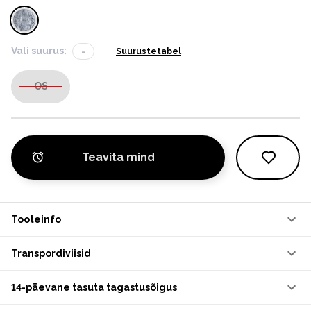
Vali suurus:
-
Suurustetabel
OS
Teavita mind
Tooteinfo
Transpordiviisid
14-päevane tasuta tagastusõigus