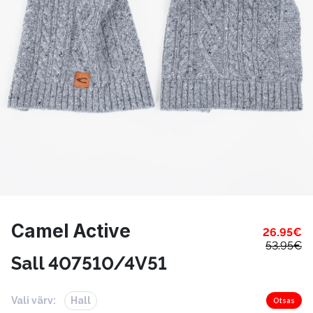
Camel Active
26.95
€
53.95
€
Sall 407510/4V51
Vali värv:
Hall
Otsas