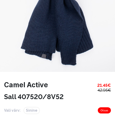
Camel Active
21.45
€
42.95
€
Sall 407520/8V52
Vali värv:
Sinine
Otsas