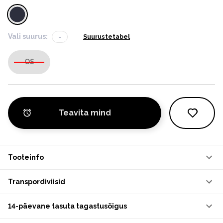
Vali suurus:
-
Suurustetabel
OS
Teavita mind
Tooteinfo
Transpordiviisid
14-päevane tasuta tagastusõigus