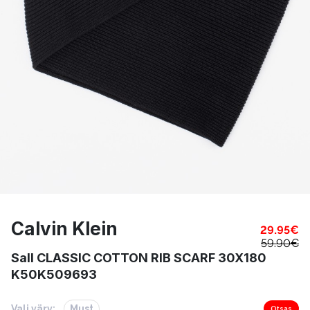
Calvin Klein
29.95
€
59.90
€
Sall CLASSIC COTTON RIB SCARF 30X180
K50K509693
Vali värv:
Must
Otsas