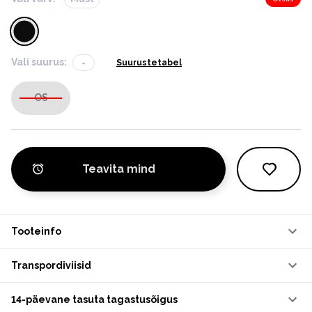
Vali suurus:
-
Suurustetabel
OS
Teavita mind
Tooteinfo
Transpordiviisid
14-päevane tasuta tagastusõigus