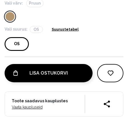
Vali värv:
Pruun
Vali suurus:
OS
Suurustetabel
OS
LISA OSTUKORVI
Toote saadavus kauplustes
Vaata kaupluseid