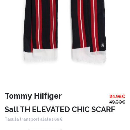
Tommy Hilfiger
24.95
€
49.90
€
Sall TH ELEVATED CHIC SCARF
Tasuta transport alates 69€