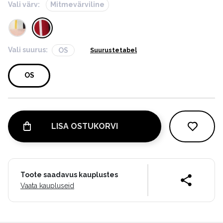
Vali värv:
Mitmevärviline
Vali suurus:
OS
Suurustetabel
OS
LISA OSTUKORVI
Toote saadavus kauplustes
Vaata kaupluseid