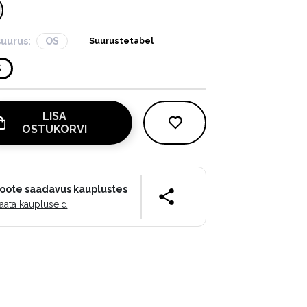
suurus:
OS
Suurustetabel
S
LISA
OSTUKORVI
oote saadavus kauplustes
aata kaupluseid