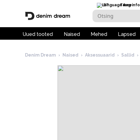
ET
Tarneinfo
Uued tooted
Naised
Mehed
Lapsed
Denim Dream
›
Naised
›
Aksessuaarid
›
Sallid
›