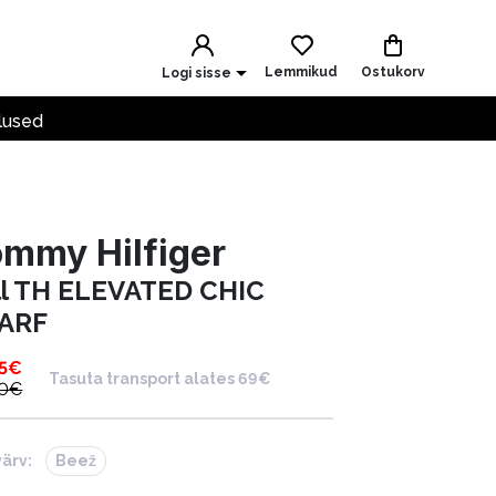
Lemmikud
Ostukorv
Logi sisse
lused
mmy Hilfiger
ll TH ELEVATED CHIC
ARF
5
€
Tasuta transport alates 69€
0
€
värv:
Beež