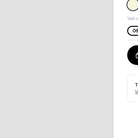
Vali 
O
T
V