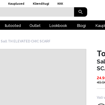
Kauplused
Klienditugi
KKK
Ilutooted
Outlet
Lookbook
Blogi
Kaup
Sall TH ELEVATED CHIC SCARF
To
Sa
SC
24.9
49.9
Vali 