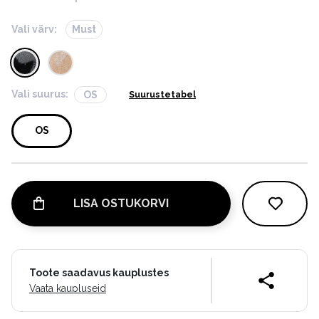
Vali värv:
Must
Vali suurus:
OS
Suurustetabel
OS
LISA OSTUKORVI
Toote saadavus kauplustes
Vaata kaupluseid