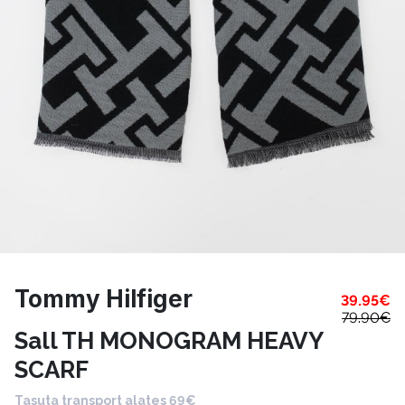
Tommy Hilfiger
39.95
€
79.90
€
Sall TH MONOGRAM HEAVY
SCARF
Tasuta transport alates 69€