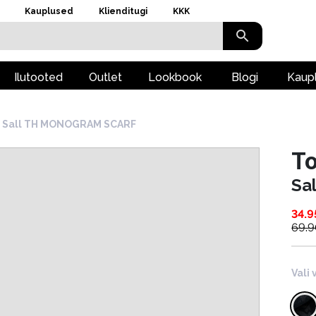
Kauplused
Klienditugi
KKK
Ilutooted
Outlet
Lookbook
Blogi
Kaup
Sall TH MONOGRAM SCARF
To
Sa
34.9
69.
Vali 