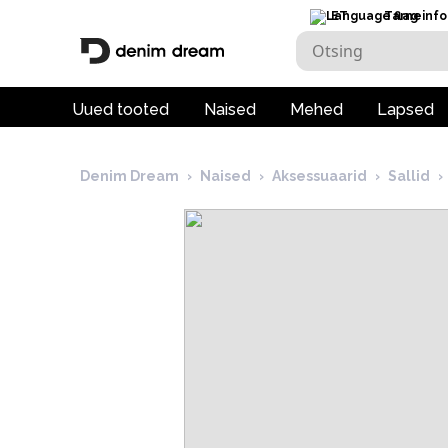
ET
Tarneinfo
Uued tooted
Naised
Mehed
Lapsed
Denim Dream
›
Naised
›
Aksessuaarid
›
Sallid
›