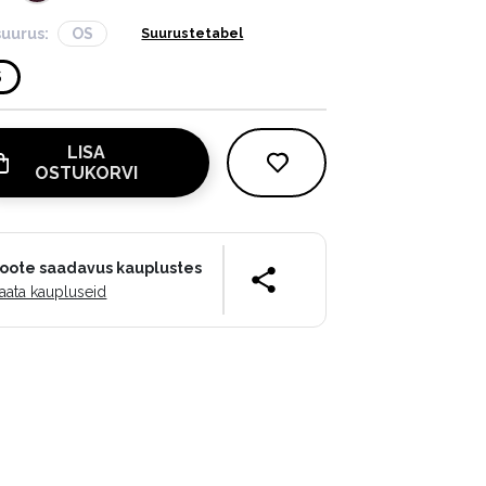
suurus:
OS
Suurustetabel
S
LISA
OSTUKORVI
oote saadavus kauplustes
aata kaupluseid