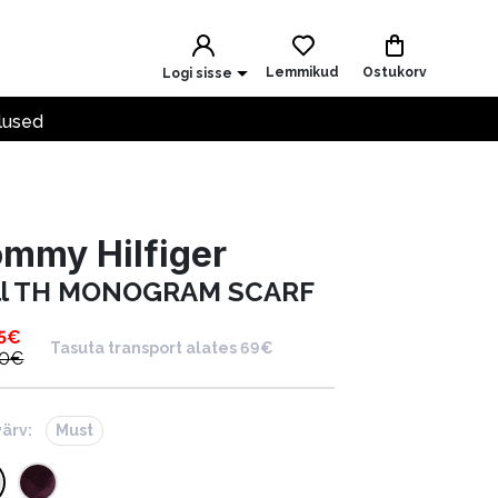
Lemmikud
Ostukorv
Logi sisse
lused
mmy Hilfiger
ll TH MONOGRAM SCARF
5
€
Tasuta transport alates 69€
90
€
värv:
Must