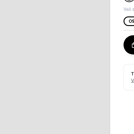
Vali 
O
T
V