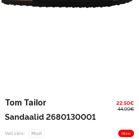
Tom Tailor
22.50
€
44.99
€
Sandaalid 2680130001
Vali värv:
Must
Otsas