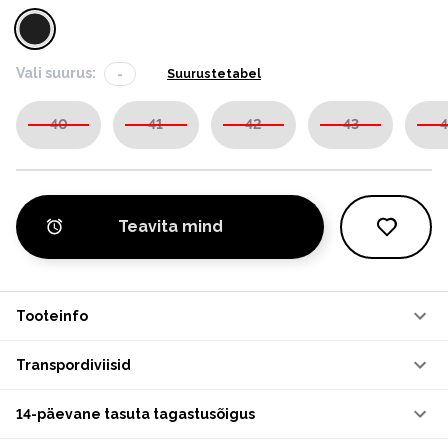
Vali suurus:
-
Suurustetabel
40
41
42
43
4
Teavita mind
Tooteinfo
Transpordiviisid
14-päevane tasuta tagastusõigus