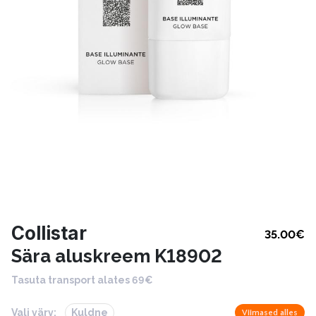
Collistar
35.00
€
Sära aluskreem K18902
Tasuta transport alates 69€
Vali värv:
Kuldne
Viimased alles