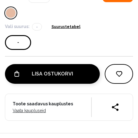
Vali suurus:
-
Suurustetabel
-
LISA OSTUKORVI
Toote saadavus kauplustes
Vaata kaupluseid