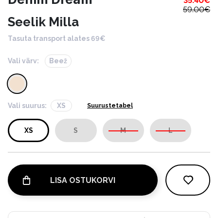
35.40
€
59.00
€
Seelik Milla
Tasuta transport alates 69€
Vali värv:
Beež
Vali suurus:
XS
Suurustetabel
XS
S
M
L
LISA OSTUKORVI