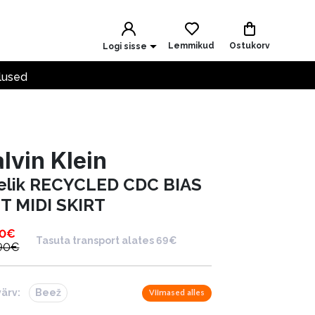
Lemmikud
Ostukorv
Logi sisse
lused
lvin Klein
elik RECYCLED CDC BIAS
T MIDI SKIRT
90
€
Tasuta transport alates 69€
90
€
värv:
Beež
Viimased alles