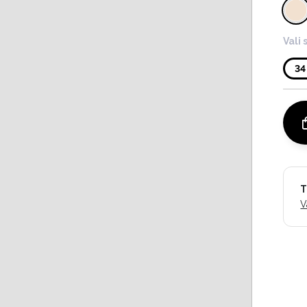
Vali 
34
T
V