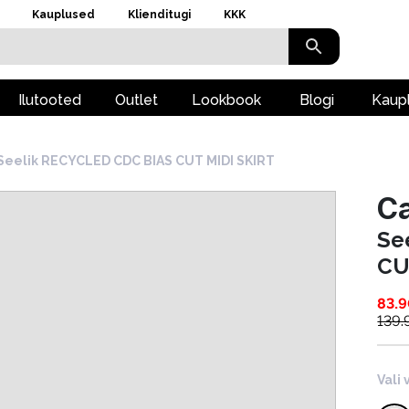
Kauplused
Klienditugi
KKK
Ilutooted
Outlet
Lookbook
Blogi
Kaup
Seelik RECYCLED CDC BIAS CUT MIDI SKIRT
Ca
Se
CU
83.
139.
Vali 