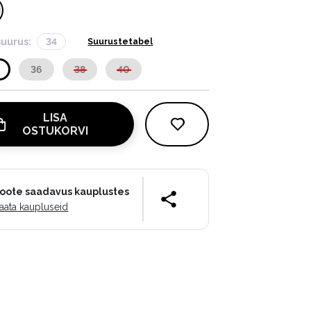
suurus:
34
Suurustetabel
36
38
40
LISA
OSTUKORVI
oote saadavus kauplustes
aata kaupluseid