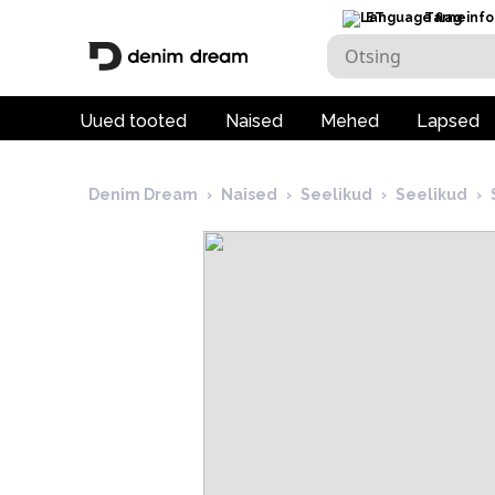
ET
Tarneinfo
Uued tooted
Naised
Mehed
Lapsed
Denim Dream
›
Naised
›
Seelikud
›
Seelikud
›