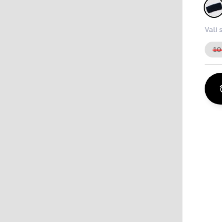
Vali 
10