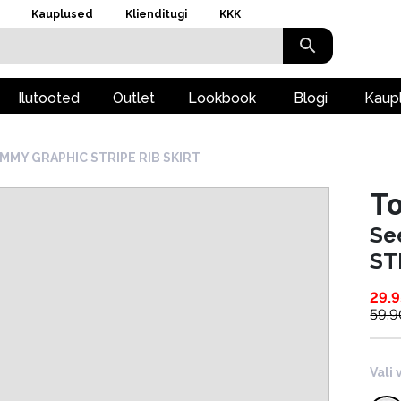
Kauplused
Klienditugi
KKK
Ilutooted
Outlet
Lookbook
Blogi
Kaup
OMMY GRAPHIC STRIPE RIB SKIRT
To
Se
ST
29.9
59.9
Vali 