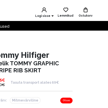
Lemmikud
Ostukorv
Logi sisse
lused
mmy Hilfiger
elik TOMMY GRAPHIC
RIPE RIB SKIRT
5
€
Tasuta transport alates 69€
0
€
värv:
Mitmevärviline
Otsas