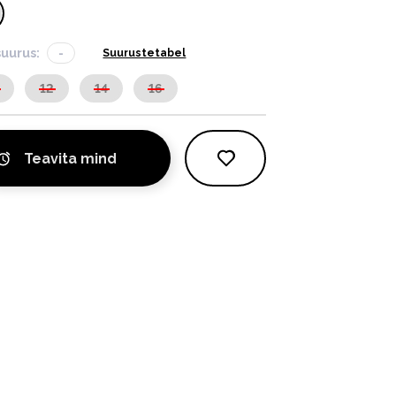
suurus:
-
Suurustetabel
12
14
16
Teavita mind