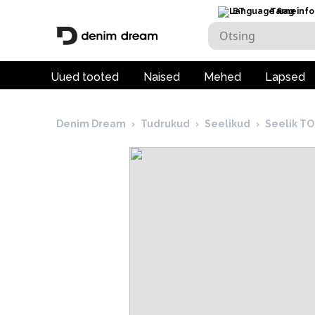
ET
Tarneinfo
Uued tooted
Naised
Mehed
Lapsed
Denim Dream
›
Tudrukud
›
Seelikud
›
Seelik T