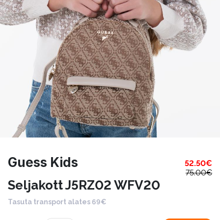
Guess Kids
52.50
€
75.00
€
Seljakott J5RZ02 WFV20
Tasuta transport alates 69€