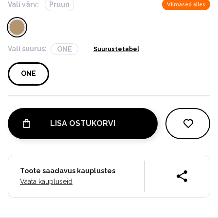
Vali värv:
Pruun
Viimased alles
Vali suurus:
ONE
Suurustetabel
ONE
LISA OSTUKORVI
Toote saadavus kauplustes
Vaata kaupluseid