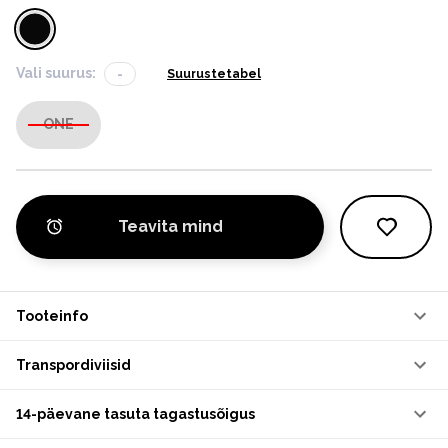
Vali suurus:
-
Suurustetabel
ONE
Teavita mind
Tooteinfo
Transpordiviisid
14-päevane tasuta tagastusõigus