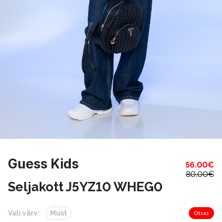
Guess Kids
56.00
€
80.00
€
Seljakott J5YZ10 WHEG0
Vali värv:
Must
Otsas