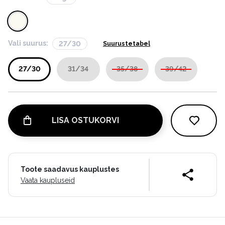
Vali suurus:
27/30
Suurustetabel
27/30
31/34
35/38
39/42
LISA OSTUKORVI
Toote saadavus kauplustes
Vaata kaupluseid