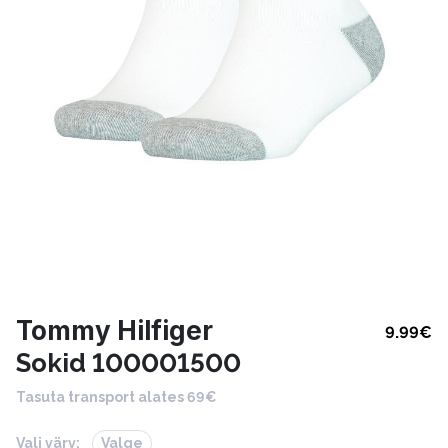
Tommy Hilfiger
9.99
€
Sokid 100001500
Tasuta transport alates 69€
Vali värv:
Valge