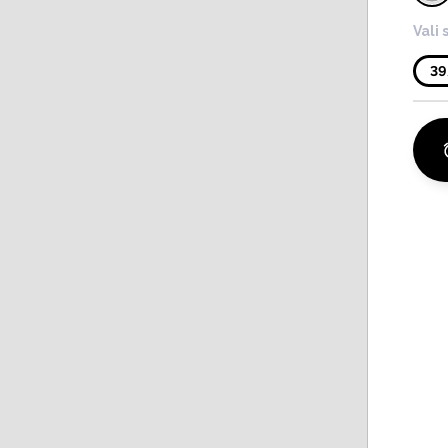
Vali 
39