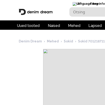
ET
Tarneinfo
Uued tooted
Naised
Mehed
Lapsed
Denim Dream
›
Mehed
›
Sokid
›
Sokid 701218711