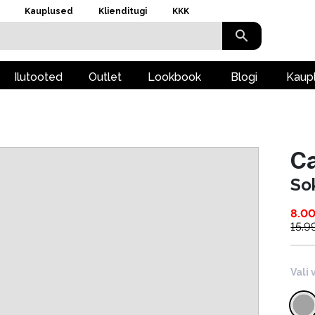
Kauplused
Klienditugi
KKK
Ilutooted
Outlet
Lookbook
Blogi
Kaup
Ca
So
8.0
15.9
Vali 