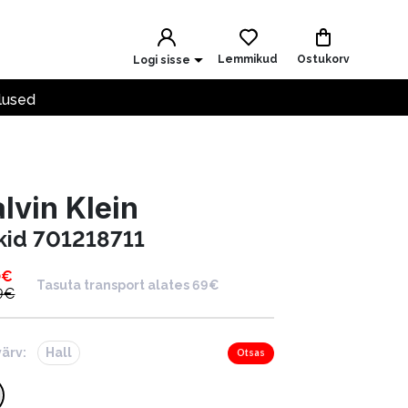
Lemmikud
Ostukorv
Logi sisse
lused
lvin Klein
kid 701218711
0
€
Tasuta transport alates 69€
9
€
värv:
Hall
Otsas