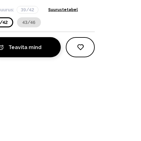
suurus:
39/42
Suurustetabel
/42
43/46
Teavita mind