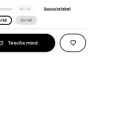
suurus:
39/42
Suurustetabel
/42
43/46
Teavita mind