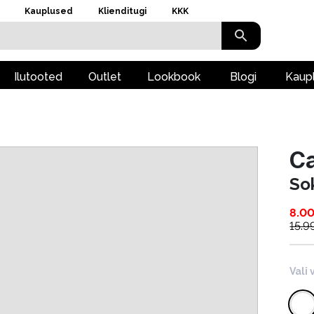
Kauplused
Klienditugi
KKK
Ilutooted
Outlet
Lookbook
Blogi
Kaup
Ca
So
8.0
15.9
Vali 