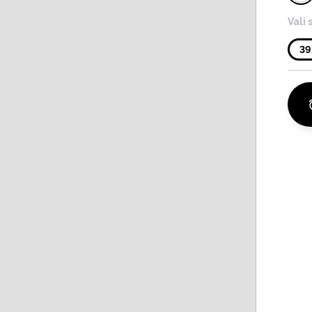
Vali 
39