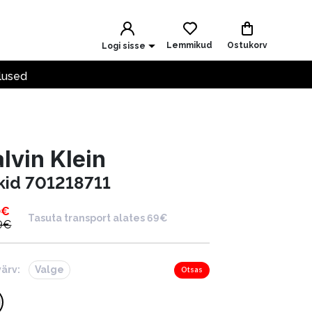
Lemmikud
Ostukorv
Logi sisse
lused
lvin Klein
kid 701218711
0
€
Tasuta transport alates 69€
9
€
värv:
Valge
Otsas