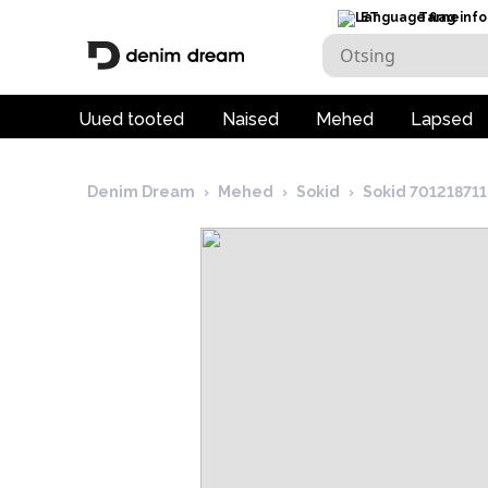
ET
Tarneinfo
Uued tooted
Naised
Mehed
Lapsed
Denim Dream
›
Mehed
›
Sokid
›
Sokid 701218711