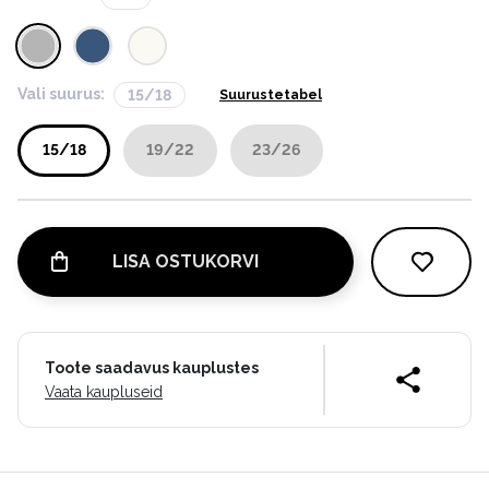
Vali suurus:
15/18
Suurustetabel
15/18
19/22
23/26
LISA OSTUKORVI
Toote saadavus kauplustes
Vaata kaupluseid