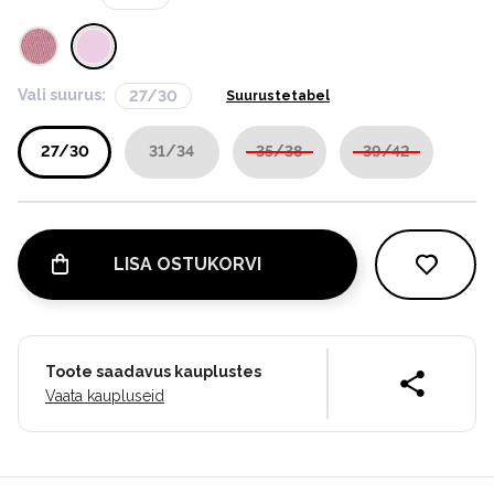
Vali suurus:
27/30
Suurustetabel
27/30
31/34
35/38
39/42
LISA OSTUKORVI
Toote saadavus kauplustes
Vaata kaupluseid