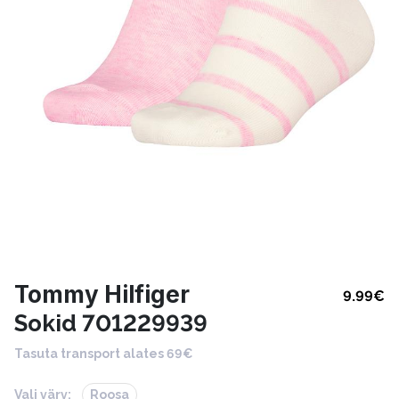
Tommy Hilfiger
9.99
€
Sokid 701229939
Tasuta transport alates 69€
Vali värv:
Roosa