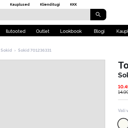
Kauplused
Klienditugi
KKK
Ilutooted
Outlet
Lookbook
Blogi
Kaup
Sokid
›
Sokid 701236331
To
So
10.4
14.9
Vali 