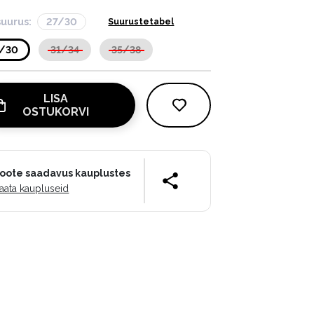
suurus:
27/30
Suurustetabel
7/30
31/34
35/38
LISA
OSTUKORVI
oote saadavus kauplustes
aata kaupluseid