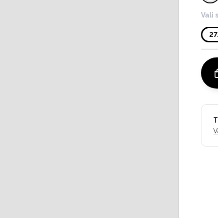
Vali 
2
T
V