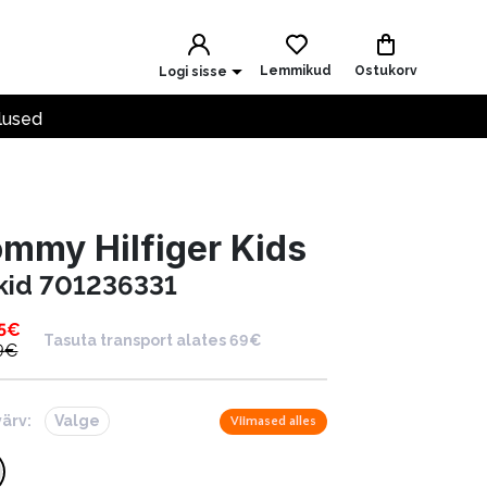
Lemmikud
Ostukorv
Logi sisse
lused
mmy Hilfiger Kids
kid 701236331
5
€
Tasuta transport alates 69€
9
€
värv:
Valge
Viimased alles