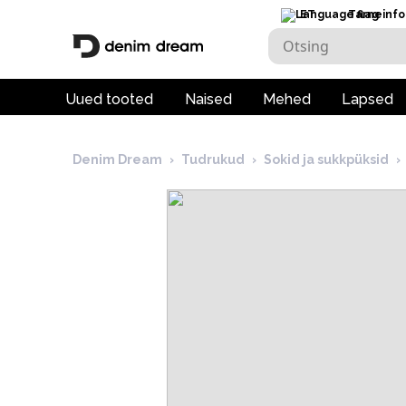
ET
Tarneinfo
Uued tooted
Naised
Mehed
Lapsed
Denim Dream
›
Tudrukud
›
Sokid ja sukkpüksid
›