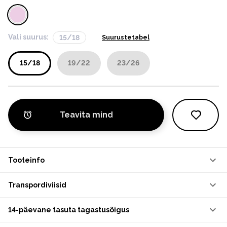
Vali suurus:
15/18
Suurustetabel
15/18
19/22
23/26
Teavita mind
Tooteinfo
Transpordiviisid
14-päevane tasuta tagastusõigus