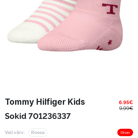
Tommy Hilfiger Kids
6.95
€
9.99
€
Sokid 701236337
Vali värv:
Roosa
Otsas