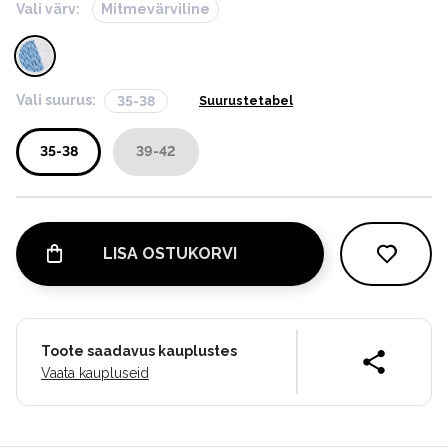
Vali värv:
Mitmevärviline
Vali suurus:
35-38
Suurustetabel
35-38
39-42
LISA OSTUKORVI
Toote saadavus kauplustes
Vaata kaupluseid