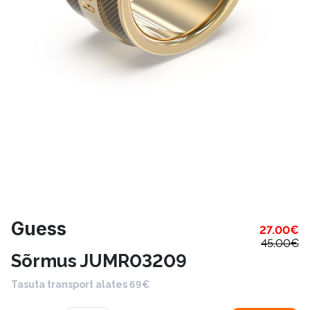
Guess
27.00
€
45.00
€
Sõrmus JUMR03209
Tasuta transport alates 69€