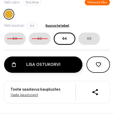
Vali värv:
Kuldne
Viimased alles
Vali suurus:
64
Suurustetabel
60
62
64
66
LISA OSTUKORVI
Toote saadavus kauplustes
Vaata kaupluseid