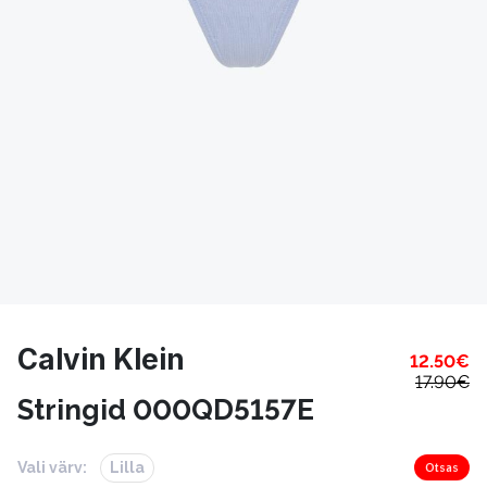
Calvin Klein
12.50
€
17.90
€
Stringid 000QD5157E
Vali värv:
Lilla
Otsas