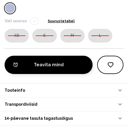
Vali suurus:
-
Suurustetabel
XS
S
M
L
Teavita mind
Tooteinfo
Transpordiviisid
14-päevane tasuta tagastusõigus