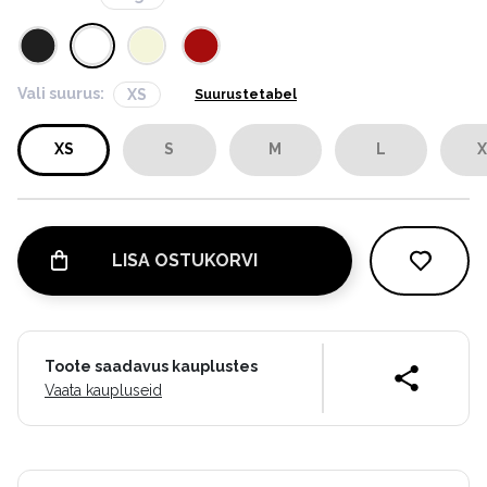
Vali suurus:
XS
Suurustetabel
XS
S
M
L
X
LISA OSTUKORVI
Toote saadavus kauplustes
Vaata kaupluseid