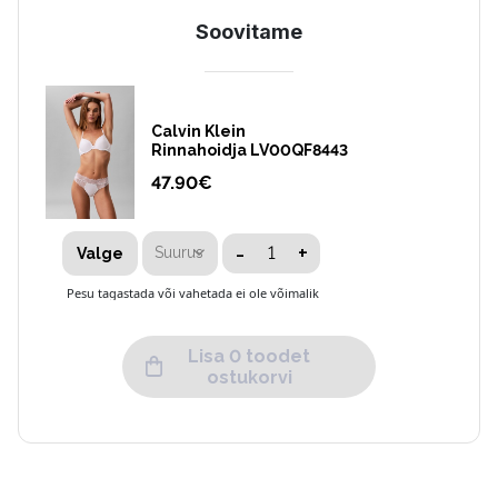
Soovitame
Calvin Klein
Rinnahoidja LV00QF8443
47.90
€
-
+
Suurus
Valge
Pesu tagastada või vahetada ei ole võimalik
Lisa 0 toodet
ostukorvi