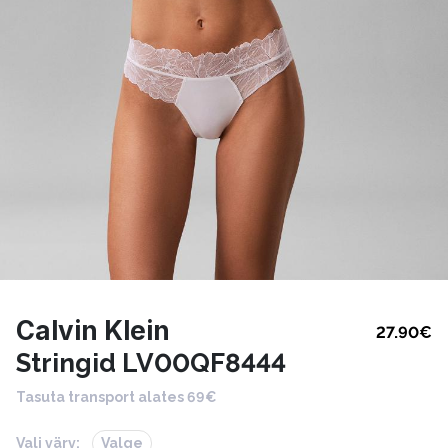
Calvin Klein
27.90
€
Stringid LV00QF8444
Tasuta transport alates 69€
Vali värv:
Valge