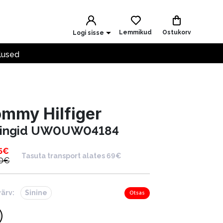
Lemmikud
Ostukorv
Logi sisse
lused
mmy Hilfiger
ringid UW0UW04184
5
€
Tasuta transport alates 69€
0
€
värv:
Sinine
Otsas