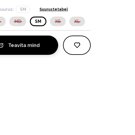
suurus:
SM
Suurustetabel
G
MD
SM
XS
XL
Teavita mind