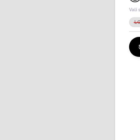
Vali 
L