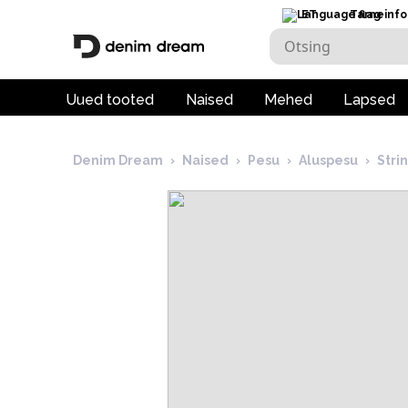
ET
Tarneinfo
Uued tooted
Naised
Mehed
Lapsed
Denim Dream
›
Naised
›
Pesu
›
Aluspesu
›
Str