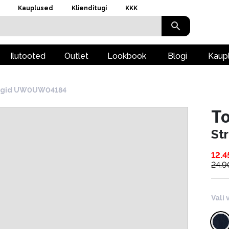
Kauplused
Klienditugi
KKK
Ilutooted
Outlet
Lookbook
Blogi
Kaup
ingid UW0UW04184
To
St
12.4
24.9
Vali 