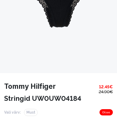
Tommy Hilfiger
12.45
€
24.90
€
Stringid UW0UW04184
Vali värv:
Must
Otsas