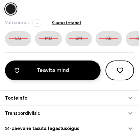
Vali suurus:
-
Suurustetabel
LG
MD
SM
XS
X
Teavita mind
Tooteinfo
Transpordiviisid
14-päevane tasuta tagastusõigus