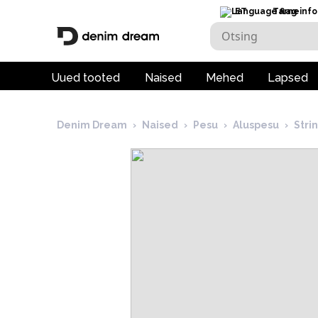
ET
Tarneinfo
Uued tooted
Naised
Mehed
Lapsed
Denim Dream
›
Naised
›
Pesu
›
Aluspesu
›
Str