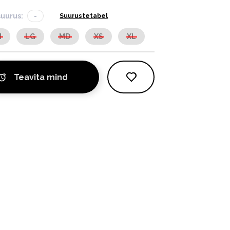
suurus:
-
Suurustetabel
M
LG
MD
XS
XL
Teavita mind