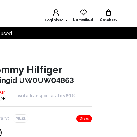
Lemmikud
Ostukorv
Logi sisse
lused
mmy Hilfiger
ringid UW0UW04863
5
€
Tasuta transport alates 69€
0
€
värv:
Must
Otsas