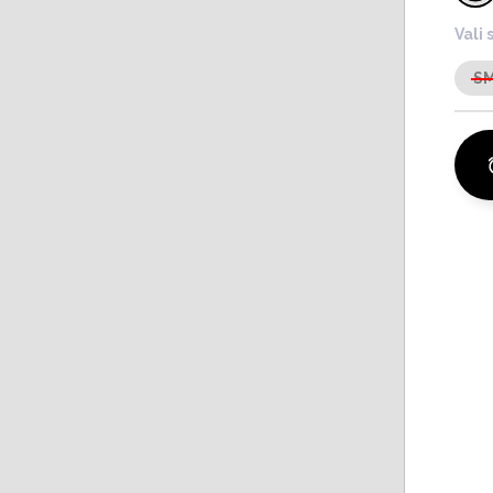
Vali 
S