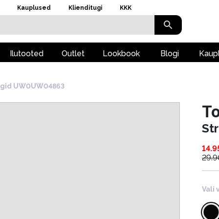
Kauplused
Klienditugi
KKK
Ilutooted
Outlet
Lookbook
Blogi
Kaup
ingid UW0UW04863
To
St
14.9
29.9
Vali 