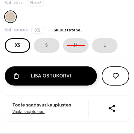
Vali värv:
Beež
Vali suurus:
XS
Suurustetabel
XS
S
M
L
LISA OSTUKORVI
Toote saadavus kauplustes
Vaata kaupluseid