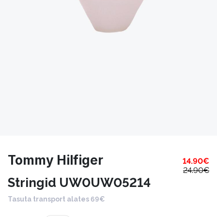
Tommy Hilfiger
14.90
€
24.90
€
Stringid UW0UW05214
Tasuta transport alates 69€