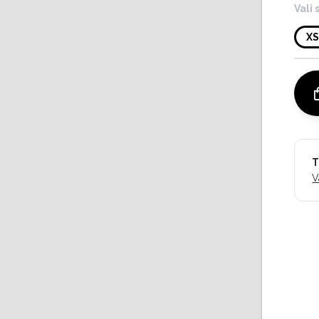
Vali 
X
T
V