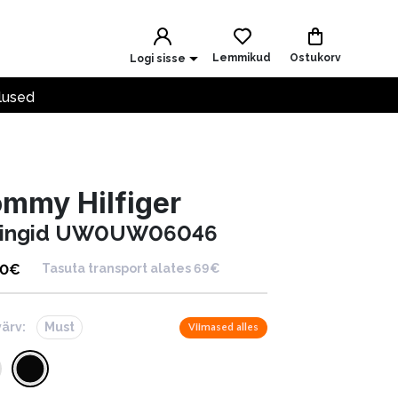
Lemmikud
Ostukorv
Logi sisse
lused
mmy Hilfiger
ringid UW0UW06046
90
€
Tasuta transport alates 69€
värv:
Must
Viimased alles