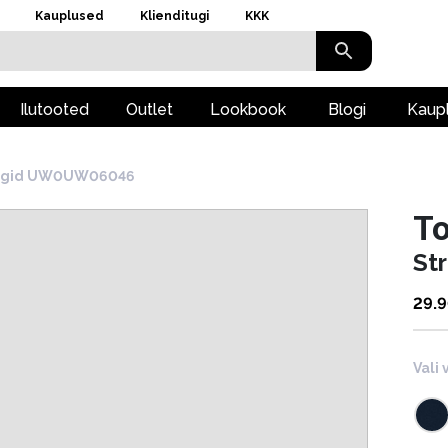
Kauplused
Klienditugi
KKK
Ilutooted
Outlet
Lookbook
Blogi
Kaup
ingid UW0UW06046
To
St
29.
Vali 