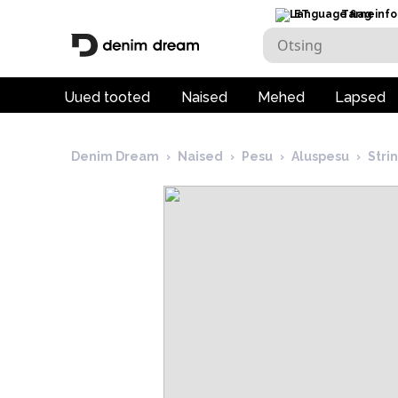
ET
Tarneinfo
Uued tooted
Naised
Mehed
Lapsed
Denim Dream
›
Naised
›
Pesu
›
Aluspesu
›
Str