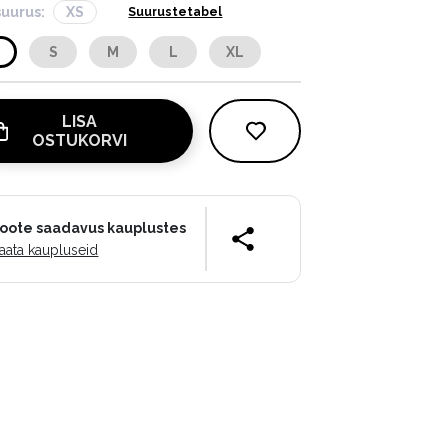
suurus:
XS
Suurustetabel
S
S
M
L
XL
LISA
OSTUKORVI
oote saadavus kauplustes
aata kaupluseid