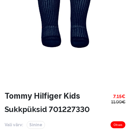
Tommy Hilfiger Kids
7.15
€
11.99
€
Sukkpüksid 701227330
Vali värv:
Sinine
Otsas