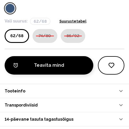
Vali suurus:
62/68
Suurustetabel
62/68
74/80
86/92
Teavita mind
Tooteinfo
Transpordiviisid
14-päevane tasuta tagastusõigus