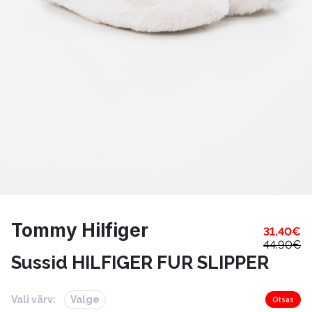
Tommy Hilfiger
31.40
€
44.90
€
Sussid HILFIGER FUR SLIPPER
Vali värv:
Valge
Otsas