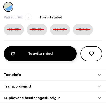
Vali suurus:
-
Suurustetabel
35/36
37/38
39/40
41/42
Teavita mind
Tooteinfo
Transpordiviisid
14-päevane tasuta tagastusõigus