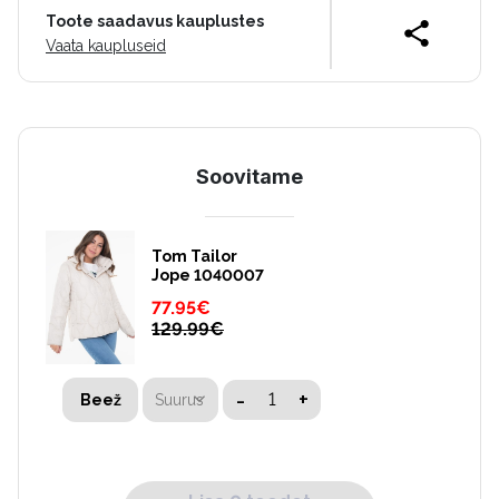
Toote saadavus kauplustes
Vaata kaupluseid
Soovitame
Tom Tailor
Jope 1040007
77.95
€
129.99
€
-
+
Suurus
Beež