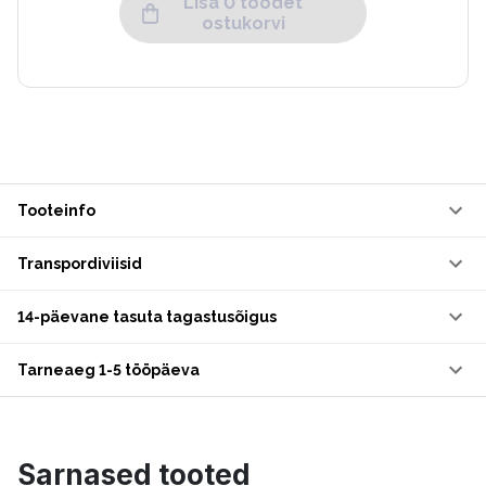
Lisa 0 toodet
ostukorvi
Tooteinfo
Transpordiviisid
14-päevane tasuta tagastusõigus
Tarneaeg 1-5 tööpäeva
Sarnased tooted