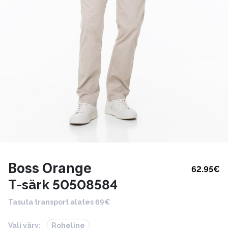
Boss Orange
62.95
€
T-särk 50508584
Tasuta transport alates 69€
Vali värv:
Roheline