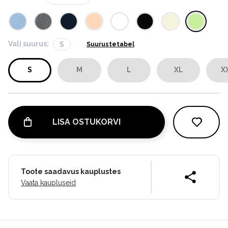
Vali suurus:
S
Suurustetabel
S
M
L
XL
X
LISA OSTUKORVI
Toote saadavus kauplustes
Vaata kaupluseid