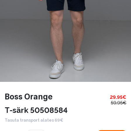
Boss Orange
29.95
€
59.95
€
T-särk 50508584
Tasuta transport alates 69€