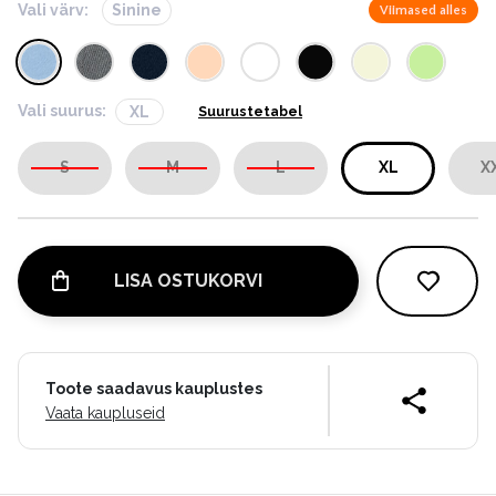
Vali värv:
Sinine
Viimased alles
Vali suurus:
XL
Suurustetabel
S
M
L
XL
X
LISA OSTUKORVI
Toote saadavus kauplustes
Vaata kaupluseid