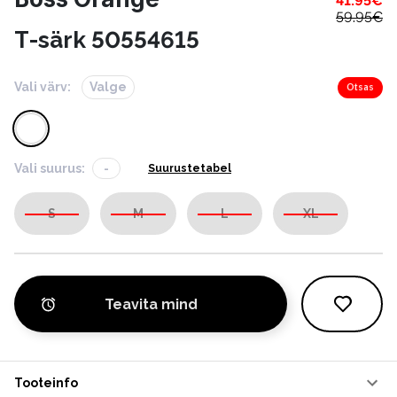
41.95
€
59.95
€
T-särk 50554615
Vali värv:
Valge
Otsas
Vali suurus:
-
Suurustetabel
S
M
L
XL
Teavita mind
Tooteinfo