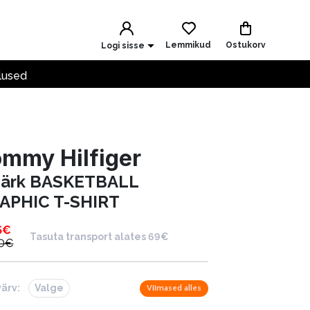
Lemmikud
Ostukorv
Logi sisse
lused
mmy Hilfiger
särk BASKETBALL
APHIC T-SHIRT
5
€
Tasuta transport alates 69€
0
€
värv:
Valge
Viimased alles