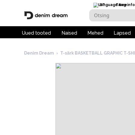
ET
Tarneinfo
Uued tooted
Naised
Mehed
Lapsed
Denim Dream
›
T-särk BASKETBALL GRAPHIC T-SH