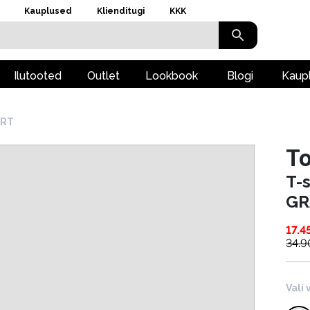
Kauplused
Klienditugi
KKK
Ilutooted
Outlet
Lookbook
Blogi
Kaup
IRT
To
T-
GR
17.4
34.9
Vali 