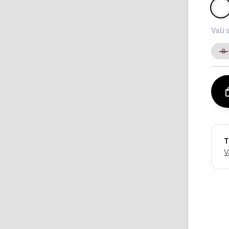
Vali 
8
T
V