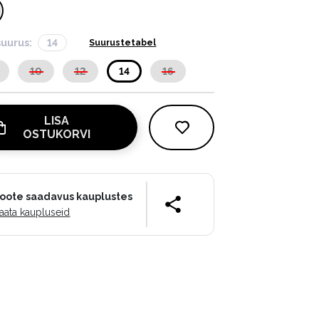
suurus:
14
Suurustetabel
10
12
14
16
LISA
OSTUKORVI
oote saadavus kauplustes
aata kaupluseid