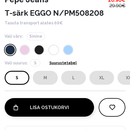
20.90
€
29.90
€
T-särk EGGO N/PM508208
Tasuta transport alates 69€
Vali värv:
Sinine
Vali suurus:
S
Suurustetabel
S
M
L
XL
X
LISA OSTUKORVI